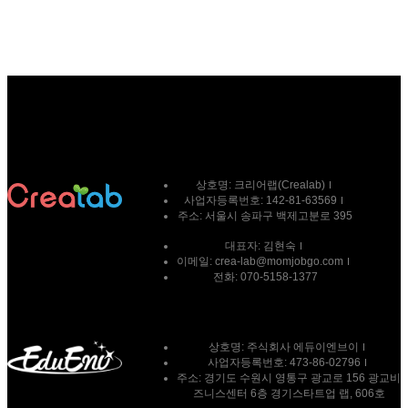
상호명:
크리어랩(Crealab)
사업자등록번호:
142-81-63569
주소:
서울시 송파구 백제고분로 395
대표자:
김현숙
이메일:
crea-lab@momjobgo.com
전화:
070-5158-1377
상호명: 주식회사 에듀이엔브이
사업자등록번호: 473-86-02796
주소: 경기도 수원시 영통구 광교로 156 광교비
즈니스센터 6층 경기스타트업 랩, 606호