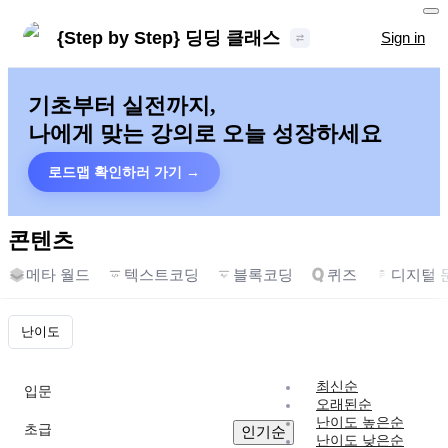
{Step by Step} 딩딩 클래스
Sign in
기초부터 실전까지,
나에게 맞는 강의로 오늘 성장하세요
로드맵 확인하러 가기 →
콘텐츠
메타 월드
텍스트코딩
블록코딩
퀴즈
디지털 
난이도
스킬·개념
최신순
입문
오래된순
난이도 높은순
초급
인기순
난이도 낮은순