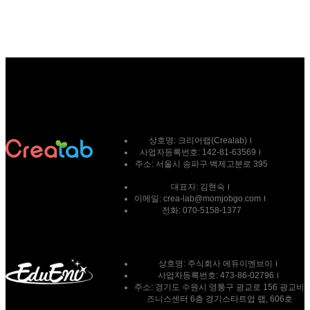
상호명:
크리어랩(Crealab)
사업자등록번호:
142-81-63569
주소:
서울시 송파구 백제고분로 395
대표자:
김현숙
이메일:
crea-lab@momjobgo.com
전화:
070-5158-1377
상호명: 주식회사 에듀이엔브이
사업자등록번호: 473-86-02796
주소: 경기도 수원시 영통구 광교로 156 광교비
즈니스센터 6층 경기스타트업 랩, 606호