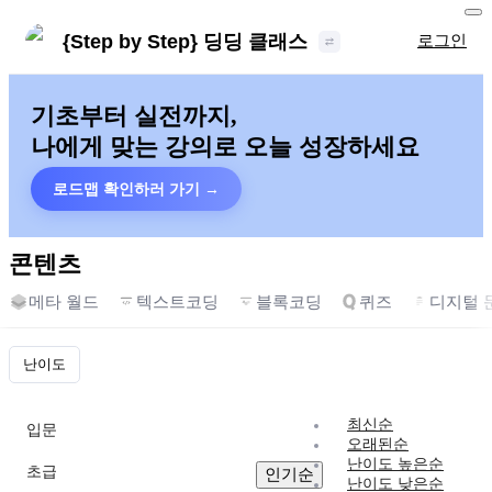
{Step by Step} 딩딩 클래스
로그인
기초부터 실전까지,
나에게 맞는 강의로 오늘 성장하세요
로드맵 확인하러 가기 →
콘텐츠
메타 월드
텍스트코딩
블록코딩
퀴즈
디지털 
난이도
스킬·개념
최신순
입문
오래된순
난이도 높은순
초급
인기순
난이도 낮은순