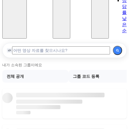
정
이론
답
Lv.6
률
고급
낮
이론
은
2
순
마
스
터
Lv.7
마스
내가 소속된 그룹이에요
터
전체 공개
그룹 코드 등록