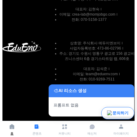
대표자:
김현숙
이메일:
crea-lab@momjobgo.com
전화:
070-5158-1377
상호명: 주식회사 에듀이엔브이
사업자등록번호: 473-86-02796
주소: 경기도 수원시 영통구 광교로 156 광교비
즈니스센터 6층 경기스타트업 랩, 606호
대표자: 김석준
이메일: team@eduenv.com
전화: 010-9269-7511
🎨
AI 리소스 생성
프롬프트 없음
파일 업로드
문의하기
홈
콘텐츠
커뮤니티
메신저
마이페이지