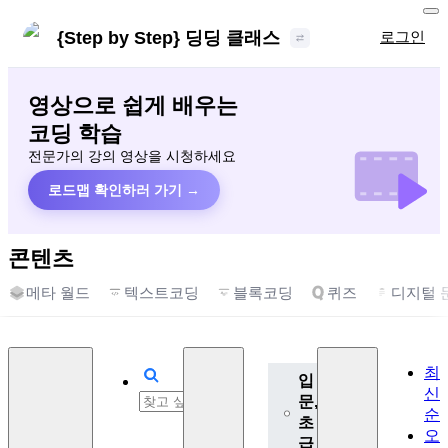
{Step by Step} 딩딩 클래스
로그인
영상으로 쉽게 배우는
코딩 학습
전문가의 강의 영상을 시청하세요
로드맵 확인하러 가기 →
콘텐츠
메타 월드
텍스트코딩
블록코딩
퀴즈
디지털 
최
입
신
문,
순
초
오
급