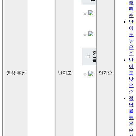
래
Lv.1
된
초급
순
이론
난
Lv.2
이
초급
도
이론
높
2
은
중
순
급
난
이
Lv.3
도
영상 유형
난이도
인기순
중급
낮
이론
은
Lv.4
중급
순
이론
정
2
답
률
고
높
급
은
Lv.5
순
고급