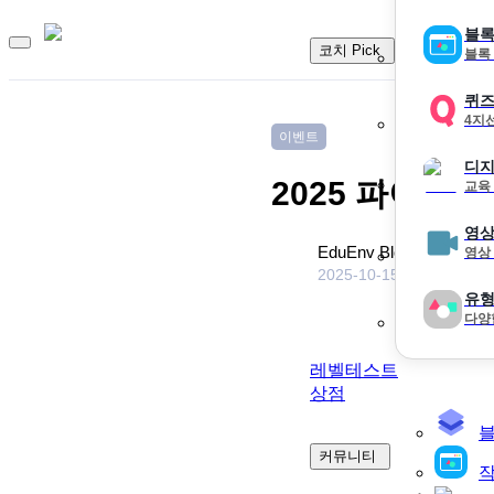
블록
코치 Pick
블록
퀴
4지
이벤트
디지
2025 파이썬
교육
영상
EduEnv Blog
영상
2025-10-15
21499
5
유형
다양
레벨테스트
상점
커뮤니티
작