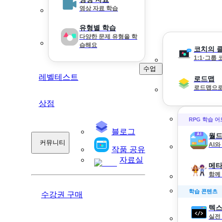
영상 자료 학습
유형별 학습
다양한 문제 유형을 학
습해요
코치의 
1:1·그룹
수업
레벨테스트
로드맵
로드맵으로
상점
RPG 학습 
블로그
월드
커뮤니티
AI
작품 공유
자료실
메타
함께
학습 콘텐츠
수강권 구매
텍스
실전