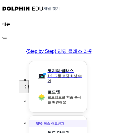
채널 찾기
메뉴
{Step by Step} 딩딩 클래스 라운지
코치의 클래스
1:1·그룹 코딩 화상 수
업
수업
로드맵
로드맵으로 학습 순서
를 확인해요
RPG 학습 어드벤처
월드 만들기