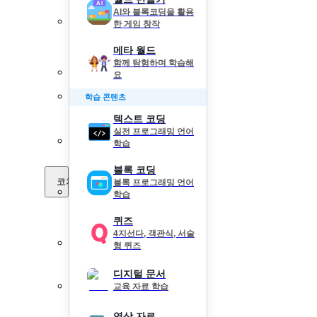
AI와 블록코딩을 활용
한 게임 창작
메타 월드
함께 탐험하며 학습해
요
학습 콘텐츠
텍스트 코딩
실전 프로그래밍 언어
학습
블록 코딩
코치 Pick
블록 프로그래밍 언어
학습
퀴즈
4지선다, 객관식, 서술
형 퀴즈
디지털 문서
교육 자료 학습
영상 자료