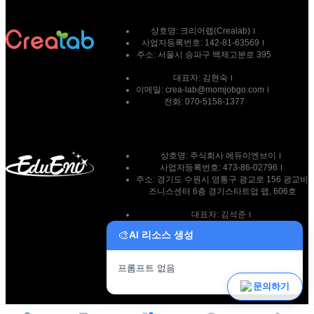
상호명:
크리어랩(Crealab)
사업자등록번호:
142-81-63569
주소:
서울시 송파구 백제고분로 395
대표자:
김현숙
이메일:
crea-lab@momjobgo.com
전화:
070-5158-1377
상호명: 주식회사 에듀이엔브이
사업자등록번호: 473-86-02796
주소: 경기도 수원시 영통구 광교로 156 광교비
즈니스센터 6층 경기스타트업 랩, 606호
대표자: 김석준
이메일: team@eduenv.com
🎨
AI 리소스 생성
전화: 010-9269-7511
프롬프트 없음
파일 업로드
문의하기