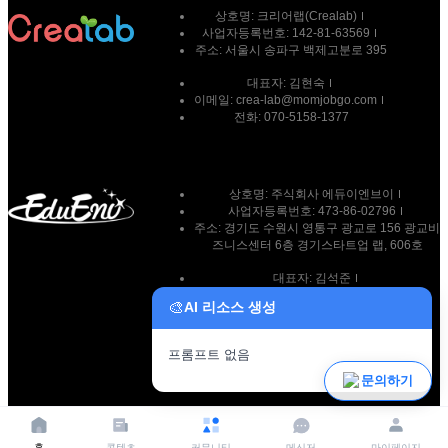
상호명:
크리어랩(Crealab)
사업자등록번호:
142-81-63569
주소:
서울시 송파구 백제고분로 395
대표자:
김현숙
이메일:
crea-lab@momjobgo.com
전화:
070-5158-1377
상호명: 주식회사 에듀이엔브이
사업자등록번호: 473-86-02796
주소: 경기도 수원시 영통구 광교로 156 광교비
즈니스센터 6층 경기스타트업 랩, 606호
대표자: 김석준
이메일: team@eduenv.com
🎨
AI 리소스 생성
전화: 010-9269-7511
프롬프트 없음
파일 업로드
문의하기
홈
콘텐츠
커뮤니티
메신저
마이페이지