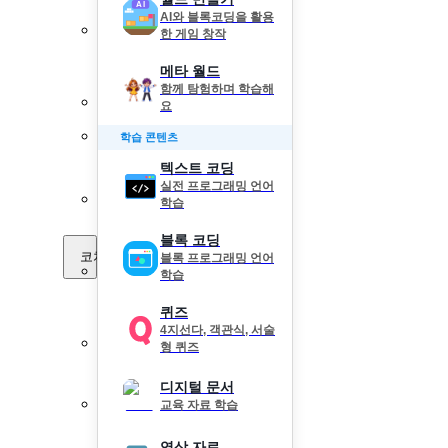
AI와 블록코딩을 활용
한 게임 창작
메타 월드
함께 탐험하며 학습해
요
학습 콘텐츠
텍스트 코딩
실전 프로그래밍 언어
학습
블록 코딩
코치 Pick
블록 프로그래밍 언어
학습
퀴즈
4지선다, 객관식, 서술
형 퀴즈
디지털 문서
교육 자료 학습
영상 자료