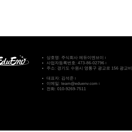
상호명: 주식회사 에듀이엔브이
사업자등록번호: 473-86-02796
주소: 경기도 수원시 영통구 광교로 156 광교
대표자: 김석준
이메일: team@eduenv.com
전화: 010-9269-7511