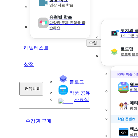
영상 자료 학습
유형별 학습
다양한 문제 유형을 학
습해요
코치의 
1:1·그룹
수업
레벨테스트
로드맵
로드맵으로
상점
RPG 학습 
블로그
월드
커뮤니티
AI
작품 공유
자료실
메타
함께
학습 콘텐츠
수강권 구매
텍스
실전