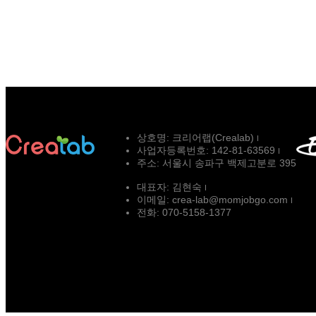
상호명:
크리어랩(Crealab)
사업자등록번호:
142-81-63569
주소:
서울시 송파구 백제고분로 395
대표자:
김현숙
이메일:
crea-lab@momjobgo.com
전화:
070-5158-1377