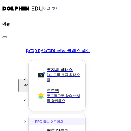
채널 찾기
메뉴
{Step by Step} 딩딩 클래스 라운지
코치의 클래스
1:1·그룹 코딩 화상 수
업
수업
로드맵
로드맵으로 학습 순서
를 확인해요
RPG 학습 어드벤처
월드 만들기