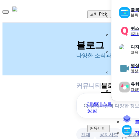
블록
코치 Pick
블록
퀴
4지
블로그
디지
교육
다양한 소식과 유용한 정
영상
영상
유형
커뮤니티
블로그
다양
레벨테스트
상점
커뮤니티
작
전체
공지사항
코딩