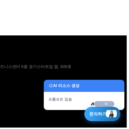
비즈니스센터 6층 경기스타트업 랩, 606호
🎨
AI 리소스 생성
프롬프트 없음
파일 업로드
50
문의하기