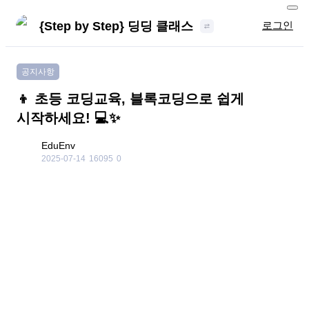
{Step by Step} 딩딩 클래스
로그인
공지사항
👦 초등 코딩교육, 블록코딩으로 쉽게
시작하세요! 💻✨
EduEnv
2025-07-14
16095
0