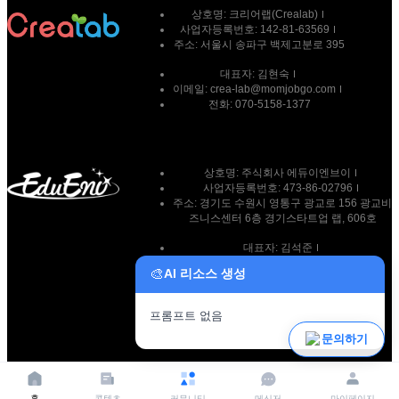
상호명:
크리어랩(Crealab)
사업자등록번호:
142-81-63569
주소:
서울시 송파구 백제고분로 395
대표자:
김현숙
이메일:
crea-lab@momjobgo.com
전화:
070-5158-1377
상호명: 주식회사 에듀이엔브이
사업자등록번호: 473-86-02796
주소: 경기도 수원시 영통구 광교로 156 광교비
즈니스센터 6층 경기스타트업 랩, 606호
대표자: 김석준
이메일: team@eduenv.com
🎨
AI 리소스 생성
전화: 010-9269-7511
프롬프트 없음
파일 업로드
문의하기
홈
콘텐츠
커뮤니티
메신저
마이페이지